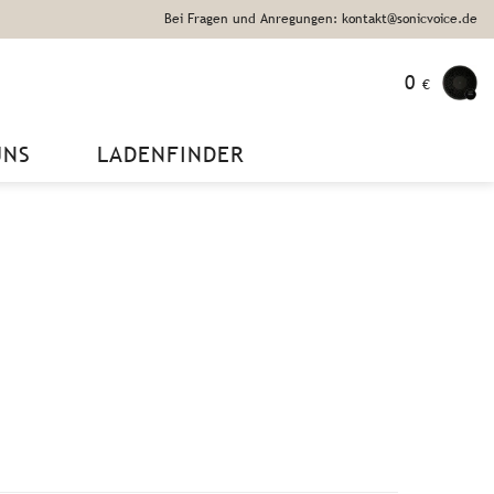
Bei Fragen und Anregungen: kontakt@sonicvoice.de
0
€
UNS
LADENFINDER