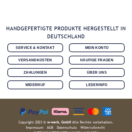
HANDGEFERTIGTE PRODUKTE HERGESTELLT IN
DEUTSCHLAND
SERVICE & KONTAKT
MEIN KONTO
VERSANDKOSTEN
HÄUFIGE FRAGEN
ZAHLUNGEN
ÜBER UNS
WIDERRUF
LEDERINFO
Copyright 2023 ©
w-werk. GmbH
Alle Rechte vorbehalten.
Impressum
AGB
Datenschutz
Widerrufsrecht