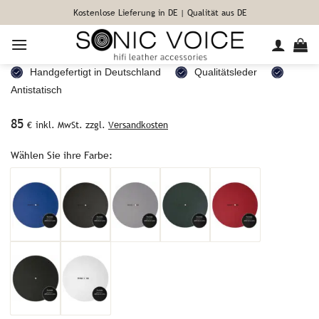
UND WOLLFILZ
Zum
Kostenlose Lieferung in DE | Qualität aus DE
Inhalt
Gönnen Sie sich ein optimiertes Hörerlebnis
springen
Handgefertigt in Deutschland
Qualitätsleder
Antistatisch
85
€
inkl. MwSt. zzgl.
Versandkosten
Wählen Sie ihre Farbe: